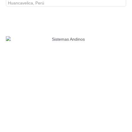
Huancavelica, Perú
Sistemas Andinos ANDEMO EIRL
RUC: 20533835059
Todos los derechos reservados © 2022-25
Teléfono
+51 963911119
043 - 223796
E-Mail
ventas@sistemasandinos.org