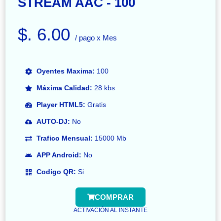
STREAM AAC - 100
$. 6.00
/ pago x Mes
Oyentes Maxima:
100
Máxima Calidad:
28 kbs
Player HTML5:
Gratis
AUTO-DJ:
No
Trafico Mensual:
15000 Mb
APP Android:
No
Codigo QR:
Si
COMPRAR
ACTIVACIÓN AL INSTANTE