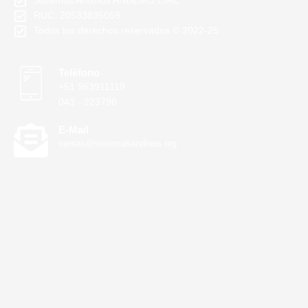
Sistemas Andinos ANDEMO EIRL
RUC: 20533835059
Todos los derechos reservados © 2022-25
Teléfono
+51 963911119
043 - 223796
E-Mail
ventas@sistemasandinos.org