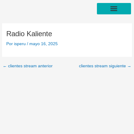
Ir
Navegación
al
de
contenido
entradas
FORMAS DE PAGO
Radio Kaliente
Por
isperu
/
mayo 16, 2025
←
clientes stream anterior
clientes stream siguiente
→