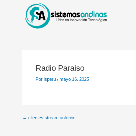
Ir
Navegación
al
de
contenido
entradas
Radio Paraiso
Por
isperu
/
mayo 16, 2025
←
clientes stream anterior