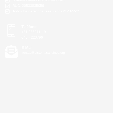
Sistemas Andinos ANDEMO EIRL
RUC: 20533835059
Todos los derechos reservados © 2022-25
Teléfono
+51 963911119
043 - 223796
E-Mail
ventas@sistemasandinos.org