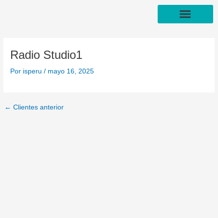
Ir
Navegación
al
de
contenido
entradas
FORMAS DE PAGO
Radio Studio1
Por
isperu
/
mayo 16, 2025
←
Clientes anterior