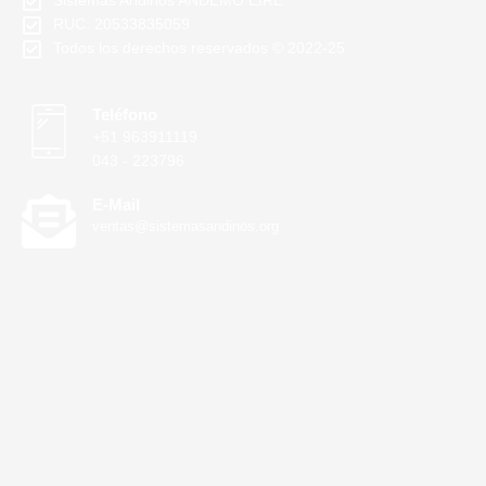
Sistemas Andinos ANDEMO EIRL
RUC: 20533835059
Todos los derechos reservados © 2022-25
Teléfono
+51 963911119
043 - 223796
E-Mail
ventas@sistemasandinos.org